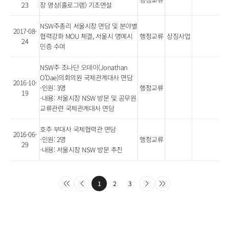
23
장 영상(홀로그램) 기조연설
NSW주총리 서울시장 면담 및 분야별
2017-08-
협력강화 MOU 체결, 서울시 명예시
행정교류
상징사업
24
민증 수여
NSW주 조나단 오데이(Jonathan
O’Dae)의회의원 국제관계대사 면담
2016-10-
-인원: 3명
행정교류
19
-내용: 서울시장 NSW 방문 및 공무원
교류관련 국제관계대사 면담
호주 부대사 국제협력관 면담
2016-06-
-인원: 2명
행정교류
29
-내용: 서울시장 NSW 방문 추진
1
2
3