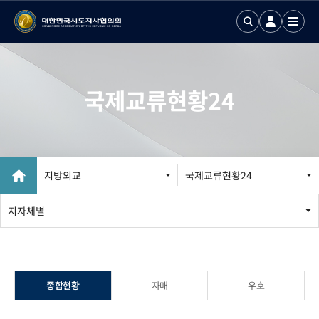
국제교류현황24
지방외교
국제교류현황24
지방외교 추진
지자체별
국제업무24
국제화정보 DB
종합현황
자매
우호
국제기구회의