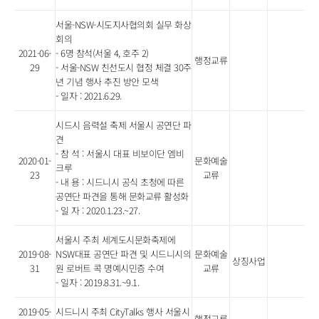
서울-NSW-시도지사협의회 실무 화상
회의
2021-06-
- 6명 참석(서울 4, 호주 2)
행정교류
29
- 서울-NSW 친선도시 협정 체결 30주
년 기념 행사 추진 방안 모색
- 일자 : 2021.6.29.
시드시 음력설 축제 서울시 공연단 파
견
- 참 석 : 서울시 대표 비보이단 엠비
2020-01-
문화예술
크루
23
교류
- 내 용 : 시드니시 공식 초청에 따른
공연단 파견을 통해 문화교류 활성화
- 일 자 : 2020.1.23.~27.
서울시 주최 세계도시문화축제에
2019-08-
NSW대표 공연단 파견 및 시드니시의
문화예술
상징사업
31
원 로버트 콕 명예시민증 수여
교류
- 일자 : 2019.8.31.~9.1.
2019-05-
시드니시 주최 CityTalks 행사 서울시
행정교류