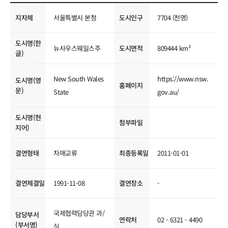
국제교류현황
지자체
서울특별시 본청
도시인구
7704 (천명)
도시명(한
뉴사우스웨일스주
도시면적
809444 km²
글)
New South Wales
https://www.nsw.
도시명(영
홈페이지
문)
State
gov.au/
도시명(현
첨부파일
지어)
결연형태
자매교류
최종등록일
2011-01-01
결연체결일
1991-11-08
결연장소
-
국제협력담당관 과/
담당부서
연락처
02 - 6321 - 4490
(부서명)
실