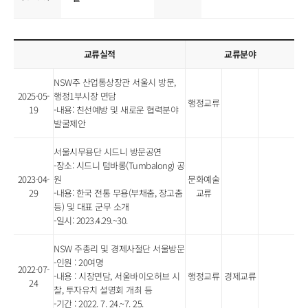
교류실적
교류분야
NSW주 산업통상장관 서울시 방문,
2025-05-
행정1부시장 면담
행정교류
19
-내용: 친선예방 및 새로운 협력분야
발굴제안
서울시무용단 시드니 방문공연
-장소: 시드니 텀바롱(Tumbalong) 공
2023-04-
원
문화예술
29
-내용: 한국 전통 무용(부채춤, 장고춤
교류
등) 및 대표 군무 소개
-일시: 2023.4.29.~30.
NSW 주총리 및 경제사절단 서울방문
-인원 : 20여명
2022-07-
-내용 : 시장면담, 서울바이오허브 시
행정교류
경제교류
24
찰, 투자유치 설명회 개최 등
-기간 : 2022. 7. 24.~7. 25.