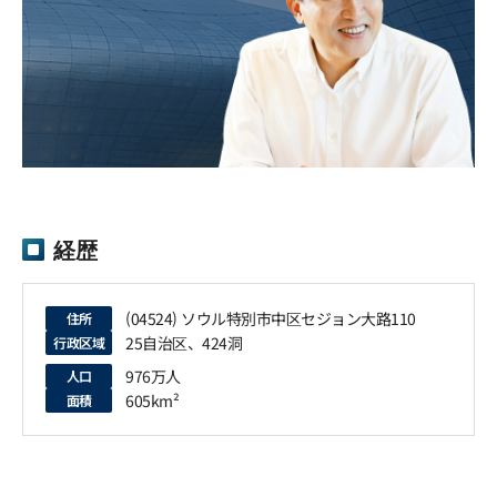
経歴
(04524) ソウル特別市中区セジョン大路110
住所
25自治区、424洞
行政区域
976万人
人口
605km²
面積