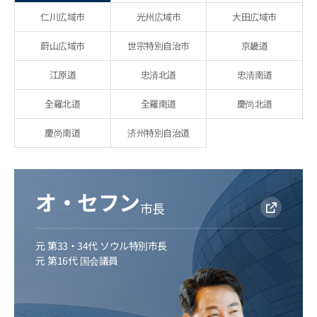
仁川広域市
光州広域市
大田広域市
蔚山広域市
世宗特別自治市
京畿道
江原道
忠清北道
忠清南道
全羅北道
全羅南道
慶尚北道
慶尚南道
济州特別自治道
オ・セフン
市長
元 第33・34代 ソウル特別市長
元 第16代 国会議員