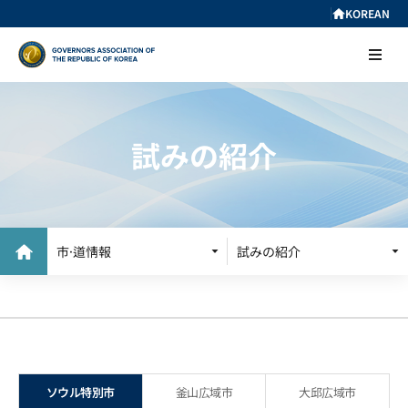
KOREAN
試みの紹介
市·道情報
市·道情報
試みの紹介
試みの紹介
ソウル特別市
釜山広域市
大邱広域市