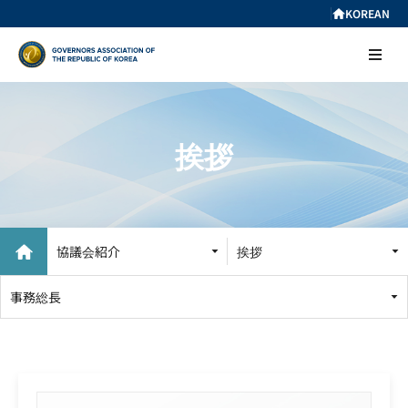
KOREAN
挨拶
挨拶
設立目的
協議会紹介
挨拶
組織図
事務総長
アクセス