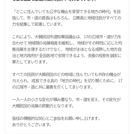
「どこに住んでいても公平な機会を享受できる地方の時代」を目
指して、市・道の首長はもちろん、
公務員と地域住民がすべての
力を結集して前進しています。
これにより、大韓民国市道知事協議会は、
17の広域市・道が力を
合わせて
地域間の発展格差を緩和し、
地域がその特性に応じた均
衡発展を主導するだけでなく、
地域が主体となる成熟した地方自
治と地方政府が
全国各地で実現できるよう、支援の役割を誠実に
果たしてまいります。
すべての国民が大韓民国のどの地域に住んでいても共存の機会が
与えられ、
成長できる真の「地方の時代」を切り開くために、
17
の広域市・道と共に最善を尽くしてまいります。
一人一人の小さな変化が積み重なり、市・道を変え、その変化が
大韓民国の発展の原動力となります。
皆様の積極的な関心とご参加をお願い申し上げます。
ありがとうございます。