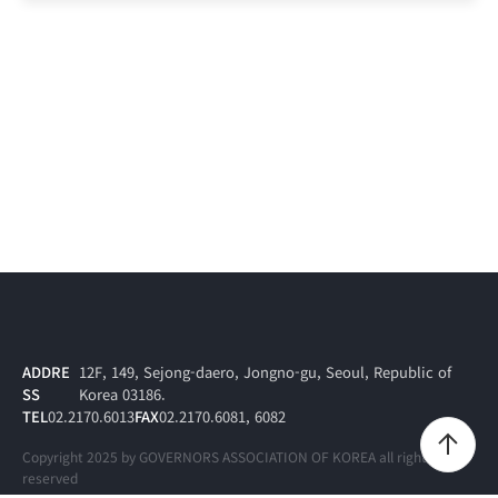
ADDRE
12F, 149, Sejong-daero, Jongno-gu, Seoul, Republic of
SS
Korea 03186.
TEL
02.2170.6013
FAX
02.2170.6081, 6082
Copyright 2025 by GOVERNORS ASSOCIATION OF KOREA all rights
reserved