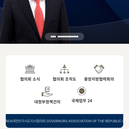
협의회 소식
협의회 조직도
중앙지방협력회의
국제업무 24
대정부정책건의