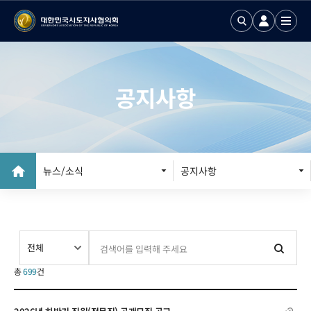
공지사항
뉴스/소식
공지사항
공지사항
입찰공고
총
699
건
협의회 브리프