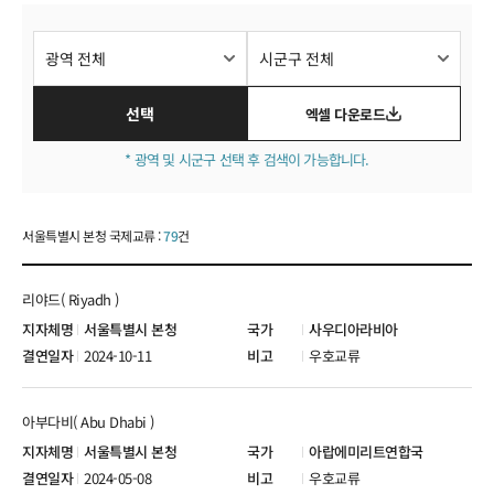
국제교류현황
선택
엑셀 다운로드
* 광역 및 시군구 선택 후 검색이 가능합니다.
서울특별시 본청 국제교류 :
79
건
리야드( Riyadh )
서울특별시 본청
사우디아라비아
2024-10-11
우호교류
아부다비( Abu Dhabi )
서울특별시 본청
아랍에미리트연합국
2024-05-08
우호교류