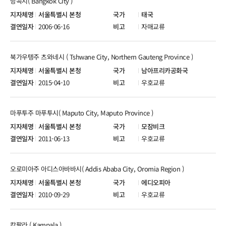
방콕시( Bangkok City )
서울특별시 본청
태국
2006-06-16
자매교류
북가우텡주 츠와네시 ( Tshwane City, Northern Gauteng Province )
서울특별시 본청
남아프리카공화국
2015-04-10
우호교류
마푸투주 마푸투시( Maputo City, Maputo Province )
서울특별시 본청
모잠비크
2011-06-13
우호교류
오로미아주 아디스아바바시( Addis Ababa City, Oromia Region )
서울특별시 본청
에디오피아
2010-09-29
우호교류
캄팔라 ( Kampala )