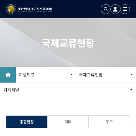
국제교류현황
지방외교
국제교류현황
지방외교 추진
지자체별
국제업무24
국제화정보 DB
종합현황
자매
우호
국제기구회의