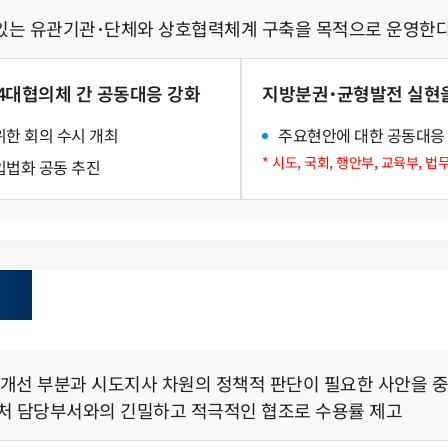
 있는 유관기관･단체와 상호협력체계 구축을 목적으로 운영한다
4대협의체 간 공동대응 강화
지방분권･균형발전 실현
한 회의 수시 개최
주요현안에 대한 공동대응 
지방외교 추진
공지사항
* 시도, 국회, 행안부, 교육부,
입법화 공동 추진
국제업무24
입찰공고
국제화정보 DB
협의회 브리프
국제기구회의
해외동향
국제교류현황
보도자료
월간 지방시대
제도개선 부분과 시도지사 차원의 정책적 판단이 필요한 사안을 
지방정부 정책 & 이슈
처 담당부서와의 긴밀하고 적극적인 협조로 수용률 제고
협의회 소식