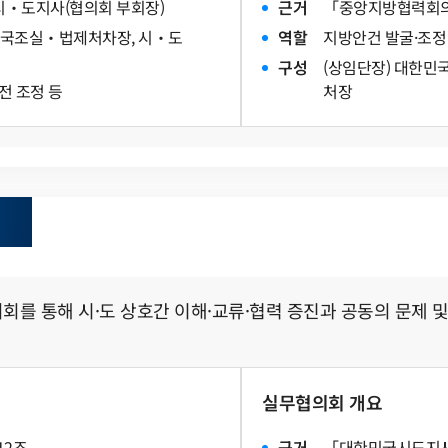
시‧도지사(협의회 부회장)
근거
「중앙지방협력회의법 
국조실‧법제처차장, 시‧도
역할
지방안건 발굴·조정
구성
(상임단장) 대한민
전 조정 등
처장
 통해 시·도 상호간 이해·교류·협력 증진과 공동의 문제 및
실무협의회 개요
12조
근
거
「대한민국시도지사