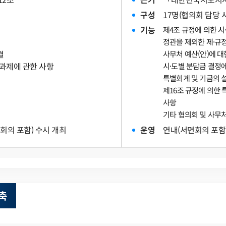
구
성
17명(협의회 담당 
기
능
제4조 규정에 의한 시
정관을 제외한 제·규정
결
사무처 예산(안)에 대
안과제에 관한 사항
시·도별 분담금 결정에
특별회계 및 기금의 
제16조 규정에 의한
사항
기타 협의회 및 사무처
면회의 포함) 수시 개최
운
영
연내(서면회의 포함
축