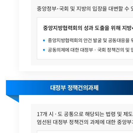
중앙정부･국회 및 지방의 입장을 대변할 수
중앙지방협력회의 성과 도출을 위해 지방
중앙지방협력회의 안건 발굴 및 공동대응을 위
인사말
공동의제에 대한 대정부ㆍ국회 정책건의 및 
지방발전 추진
설립목적/연혁
중앙지방협력회의 ·
미션
총회현황
조직구성
대정부정책건의
대정부 정책건의과제
오시는길
연구보고서
홍보동영상
입법동향
17개 시 · 도 공통으로 해당되는 법령 및 
협의회 발간집
엄선된 대정부 정책건의 과제에 대한 중앙부