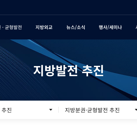
 · 균형발전
지방외교
뉴스/소식
행사/세미나
지방발전 추진
 추진
지방분권·균형발전 추진