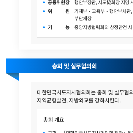
공
동
위
원
장
행안부장관, 시도協회장 지명 
위
원
기재부‧교육부‧행안부차관, 
부단체장
기
능
중앙지방협력회의 상정안건 사
총회 및 실무협의회
대한민국시도지사협의회는 총회 및 실무협의회를
지역균형발전, 지방외교를 강화시킨다.
총회 개요
근
거
「대한민국시도지사협의회 정관」제