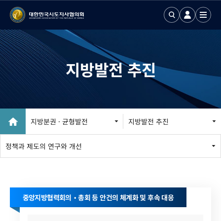
지방발전 추진
지방발전 추진
지방분권 · 균형발전
지방발전 추진
중앙지방협력회의 · 총회현황
정책과 제도의 연구와 개선
대정부정책건의
연구보고서
입법동향
중앙지방협력회의‧총회 등 안건의 체계화 및 후속 대응